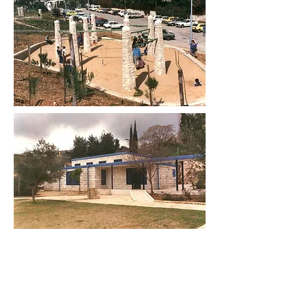
צרו קשר
טלפון:
02-6736471
דוא"ל:
office@lotner.co.il