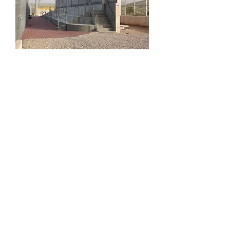
צרו קשר
טלפון:
02-6736471
דוא"ל:
office@lotner.co.il
קיבוץ גלויות 23, תל אביב יפו