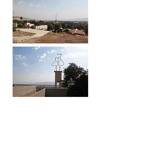
צרו קשר
טלפון:
02-6736471
דוא"ל:
office@lotner.co.il